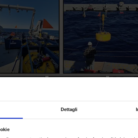
Dettagli
ookie
nografica TRACE