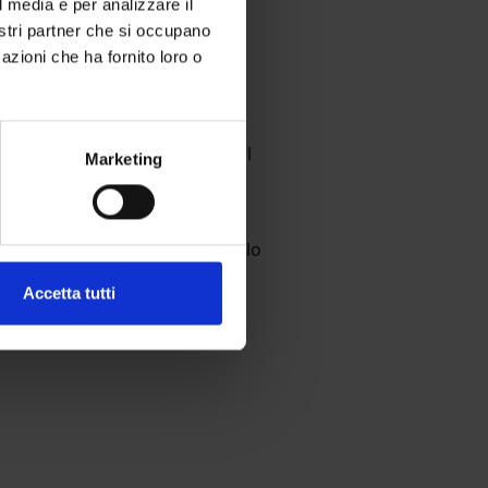
l media e per analizzare il
nostri partner che si occupano
azioni che ha fornito loro o
 Experiment), un esperimento
à della porzione meridionale del
Marketing
0 metri di profondità, che
o meridionale e contribuendo allo
Accetta tutti