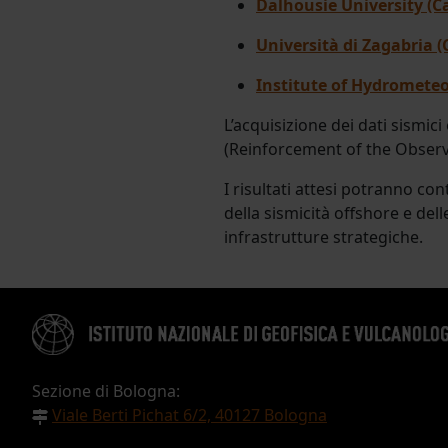
Dalhousie University (C
Università di Zagabria (
Institute of Hydromete
L’acquisizione dei dati sismici
(Reinforcement of the Observa
I risultati attesi potranno con
della sismicità offshore e dell
infrastrutture strategiche.
Sezione di Bologna:
Viale Berti Pichat 6/2, 40127 Bologna