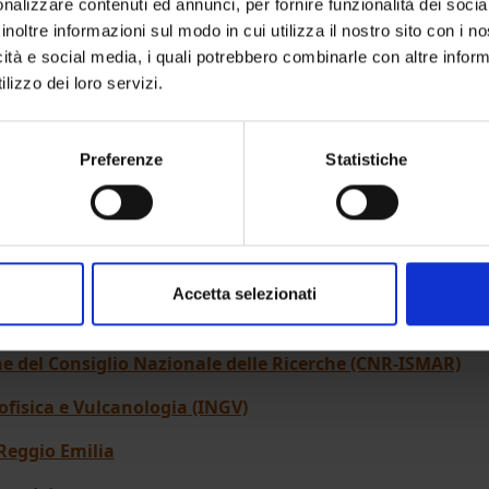
nalizzare contenuti ed annunci, per fornire funzionalità dei socia
inoltre informazioni sul modo in cui utilizza il nostro sito con i 
icità e social media, i quali potrebbero combinarle con altre inform
ive Seismic Experiment
lizzo dei loro servizi.
agna oceanografica TRACE (South Adriatic Passive Seismic
o studio della struttura geologica profonda e della sismicit
Preferenze
Statistiche
conomiche Esclusive di Italia, Croazia e Montenegro.
gamento di 20 sismometri sul fondo del mare, tra 800 e 120
eno un anno, registrando la sismicità naturale dell’Adriatic
re profonda.
Accetta selezionati
one internazionale tra:
ne del Consiglio Nazionale delle Ricerche (CNR-ISMAR)
ofisica e Vulcanologia (INGV)
Reggio Emilia