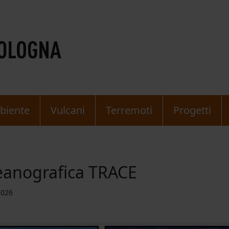
biente
Vulcani
Terremoti
Progetti
anografica TRACE
2026