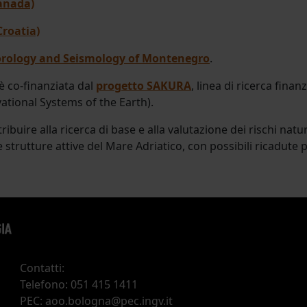
anada)
Croatia)
orology and Seismology of Montenegro
.
 è co-finanziata dal
progetto SAKURA
, linea di ricerca fi
tional Systems of the Earth).
tribuire alla ricerca di base e alla valutazione dei rischi na
e strutture attive del Mare Adriatico, con possibili ricadute p
Contatti:
Telefono: 051 415 1411
PEC: aoo.bologna@pec.ingv.it