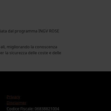
nanziata dal programma INGV ROSE
turali, migliorando la conoscenza
er la sicurezza delle coste e delle
Privacy
Disclaimer
Codice Fiscale: 06838821004