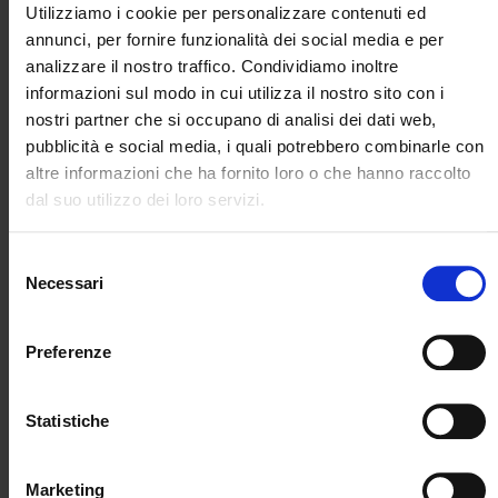
Utilizziamo i cookie per personalizzare contenuti ed
Le collezioni librarie sono orientate allo sviluppo delle
annunci, per fornire funzionalità dei social media e per
discipline geofisiche quali: la Sismologia, la
analizzare il nostro traffico. Condividiamo inoltre
Vulcanologia, la Climatologia e l'Oceanografia.
informazioni sul modo in cui utilizza il nostro sito con i
Il prestito dei libri è ristretto agli utenti interni e
nostri partner che si occupano di analisi dei dati web,
accessibile attraverso una biblioteca pubblica o
pubblicità e social media, i quali potrebbero combinarle con
universitaria che garantisca lo stesso tipo di servizi.
altre informazioni che ha fornito loro o che hanno raccolto
dal suo utilizzo dei loro servizi.
Al momento non è possibile la consultazione in sede.
Il catalogo della biblioteca della Sezione INGV di
Selezione
Necessari
Bologna è consultabile tramite il
Servizio
del
Bibliotecario Nazionale (Polo EVE-SBN)
consenso
Preferenze
Per informazioni e richieste rivolgersi alla
Responsabile della Biblioteca: Dott.ssa
Anna Grazia
Chiodetti
all'indirizzo: annagrazia.chiodetti@ingv.it .\
Statistiche
Sul portale nazionale INGV è disponibile
l'elenco di
tutti i servizi bibliotecari dell'Ente
Marketing