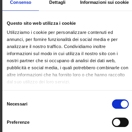
Consenso
Dettagli
Informazioni sui cookie
l'interpretazione dei dati sismici, è possibile dedurre le
caratteristiche della sorgente in esame.
Questo sito web utilizza i cookie
Utilizziamo i cookie per personalizzare contenuti ed
annunci, per fornire funzionalità dei social media e per
Articoli su Riviste Scientifiche:
analizzare il nostro traffico. Condividiamo inoltre
informazioni sul modo in cui utilizza il nostro sito con i
02/07/2025
nostri partner che si occupano di analisi dei dati web,
pubblicità e social media, i quali potrebbero combinarle con
Ice mass discharge through the
altre informazioni che ha fornito loro o che hanno raccolto
Antarctic subglacial hydrographic
dal suo utilizzo dei loro servizi.
network as a trigger for cryoseismicity
Selezione
We analyse seismic time series collected during
Necessari
del
experimental campaigns in the area of the David
consenso
Glacier, Victoria Land, Antarctica, between 2003
and 2016. We observe hundreds of repeating
Preferenze
seismic events, characterized by highly correlated