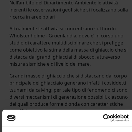
Nell’ambito del Dipartimento Ambiente le attività
inerenti le osservazioni geofisiche si focalizzano sulla
ricerca in aree polari.
Attualmente le attività si concentrano sul fiordo
Wholstenholme - Groenlandia, dove e’ in corso uno
studio di carattere multidisciplinare che si prefigge
come obiettivo la stima della massa di ghiaccio che si
distacca dai grandi ghiacciai di sbocco, attraverso
misure sismiche e di livello del mare.
Grandi masse di ghiaccio che si distaccano dal corpo
principale del ghiacciaio generano infatti i cosiddetti
tsunami da calving: per tale tipo di fenomeno ci sono
diversi meccanismi di generazione possibili, ciascuno
dei quali produce forme d'onda con caratteristiche
specifiche.
Unendo l'analisi delle oscillazioni del livello marino con
le stime della modellazione numerica e