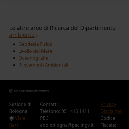
gravity variation observations provided by the
GRACE satellite mission, which observed mass
variations during periods characterized by
seismic clustering
Le altre aree di Ricerca del Dipartimento
ambiente
:
Geodesia Fisica
Livello del Mare
Oceanografia
Rilevamenti Ambientali
Sezione di
Contatti:
Privacy
Bologna:
Telefono: 051 415 1411
Disclaimer
Viale
PEC:
Codice
Berti
aoo.bologna@pec.ingv.it
Fiscale: