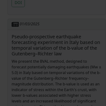
DOI
required to plan the LGWA mission.
Subrahmanya, Michael W. Coughlin, Stefano
Covino, Andrea Derdzinski, Aayushi Doshi,
Maurizio Falanga, Stefano Foffa, Alessia Franchini,
Alessandro Frigeri, Yoshifumi Futaana, Oliver
Gerberding, Kiranjyot Gill, Matteo Di Giovanni,
01/03/2025
Ines Francesca Giudice, Margherita Giustini,
Philipp Gläser, Jan Harms,∗, Joris van Heijningen,
Francesco Iacovelli, Bradley J. Kavanagh, Taichi
Pseudo-prospective earthquake
Kawamura, Arun Kenath, Elisabeth-Adelheid
forecasting experiment in Italy based on
Keppler, Chiaki Kobayashi, Goro Komatsu, Valeriya
temporal variation of the b-value of the
Korol, N. V. Krishnendu, Prayush Kumar,
Gutenberg–Richter law
Francesco Longo, Michele Maggiore, Michele
Mancarella, Andrea Maselli, Alessandra
We present the BVAL method, designed to
Mastrobuono-Battisti, Francesco Mazzarini,
forecast potentially damaging earthquakes (Mw ≥
Andrea Melandri, Daniele Melini, Sabrina Menina,
Giovanni Miniutti, Deeshani Mitra, Javier Morán-
5.0) in Italy based on temporal variations of the b-
Fraile, Suvodip Mukherjee, Niccolò Muttoni,
value of the Gutenberg–Richter frequency–
Marco Olivieri, Francesca Onori, Maria Alessandra
magnitude distribution. The b-value is used as an
Papa, Ferdinando Patat, Andrea Perali, Tsvi Piran,
indicator of stress within the Earth's crust, with
Silvia Piranomonte, Alberto Roper Pol, Masroor C.
Pookkillath, R. Prasad, Vaishak Prasad, Alessandra
lower b-values associated with higher stress
De Rosa, Sourav Roy Chowdhury, Roberto
levels and an increased likelihood of significant
Serafinelli, Alberto Sesana, Paola Severgnini,