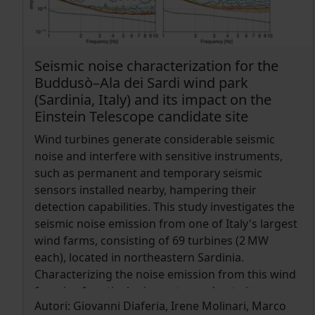
precisely recover unrecorded events.
Seismic noise characterization for the
Buddusò–Ala dei Sardi wind park
(Sardinia, Italy) and its impact on the
Einstein Telescope candidate site
Wind turbines generate considerable seismic
noise and interfere with sensitive instruments,
such as permanent and temporary seismic
sensors installed nearby, hampering their
detection capabilities. This study investigates the
seismic noise emission from one of Italy's largest
wind farms, consisting of 69 turbines (2 MW
each), located in northeastern Sardinia.
Characterizing the noise emission from this wind
farm is of particular importance due to its
Autori:
Giovanni Diaferia, Irene Molinari, Marco
proximity to the Italian candidate site for hosting