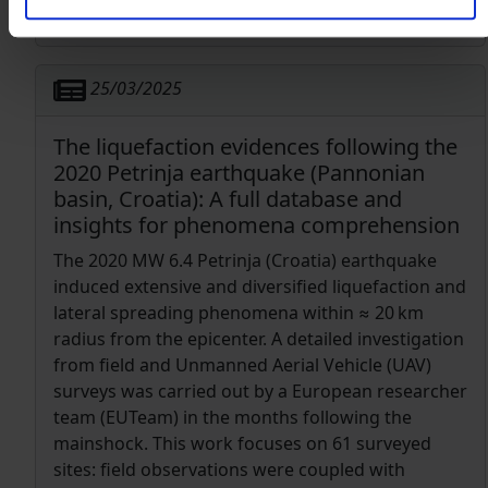
collection and processing, and their applications
in various fields are all included.
25/03/2025
The liquefaction evidences following the
2020 Petrinja earthquake (Pannonian
basin, Croatia): A full database and
insights for phenomena comprehension
The 2020 MW 6.4 Petrinja (Croatia) earthquake
induced extensive and diversified liquefaction and
lateral spreading phenomena within ≈ 20 km
radius from the epicenter. A detailed investigation
from field and Unmanned Aerial Vehicle (UAV)
surveys was carried out by a European researcher
team (EUTeam) in the months following the
mainshock. This work focuses on 61 surveyed
sites: field observations were coupled with