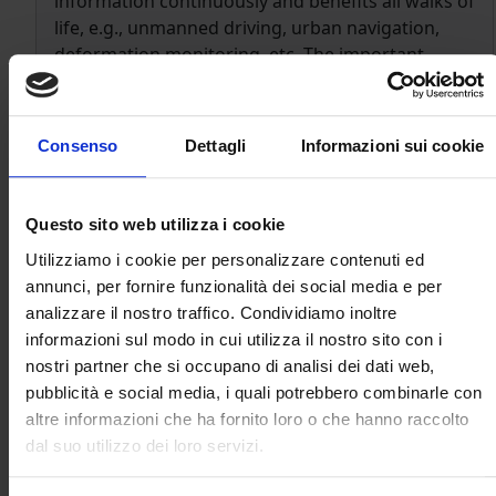
information continuously and benefits all walks of
life, e.g., unmanned driving, urban navigation,
deformation monitoring, etc. The important
scientific research and application value of GNSSs
have prompted many countries and regions to
develop GNSS technologies. GNSS core
Consenso
Dettagli
Informazioni sui cookie
positioning technologies, such as Precise Point
Positioning (PPP) and Real-Time Kinematic
Autori:
Zhetao Zhang, Wenkun Yu, Giuseppe
positioning (RTK), can provide decimeter-level or
Questo sito web utilizza i cookie
Casula
even centimeter- level positioning accuracy in
Utilizziamo i cookie per personalizzare contenuti ed
open environments. However, active GNSS
Articolo PDF
annunci, per fornire funzionalità dei social media e per
positioning technologies are susceptible to
analizzare il nostro traffico. Condividiamo inoltre
complex conditions, including canyon
DOI
informazioni sul modo in cui utilizza il nostro sito con i
environments, low- cost receivers, and multi-
nostri partner che si occupano di analisi dei dati web,
GNSS situations, and, on occasion, cannot provide
pubblicità e social media, i quali potrebbero combinarle con
accurate, continuous, and reliable positioning
altre informazioni che ha fornito loro o che hanno raccolto
information. The diversification of GNSS systems
25/11/2024
dal suo utilizzo dei loro servizi.
and constellations, receiver types, and
observation environments puts forward higher